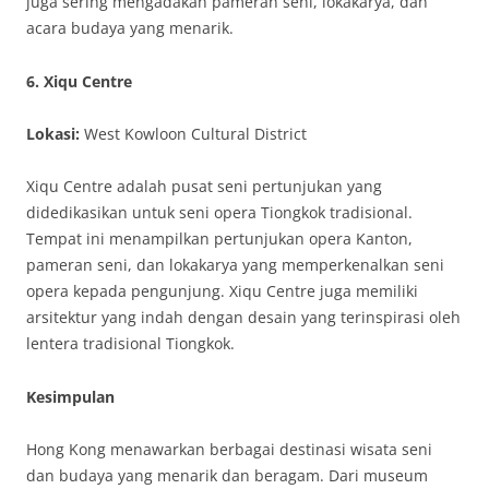
juga sering mengadakan pameran seni, lokakarya, dan
acara budaya yang menarik.
6. Xiqu Centre
Lokasi:
West Kowloon Cultural District
Xiqu Centre adalah pusat seni pertunjukan yang
didedikasikan untuk seni opera Tiongkok tradisional.
Tempat ini menampilkan pertunjukan opera Kanton,
pameran seni, dan lokakarya yang memperkenalkan seni
opera kepada pengunjung. Xiqu Centre juga memiliki
arsitektur yang indah dengan desain yang terinspirasi oleh
lentera tradisional Tiongkok.
Kesimpulan
Hong Kong menawarkan berbagai destinasi wisata seni
dan budaya yang menarik dan beragam. Dari museum