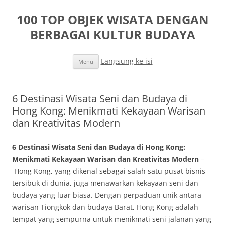
100 TOP OBJEK WISATA DENGAN
BERBAGAI KULTUR BUDAYA
Langsung ke isi
Menu
6 Destinasi Wisata Seni dan Budaya di
Hong Kong: Menikmati Kekayaan Warisan
dan Kreativitas Modern
6 Destinasi Wisata Seni dan Budaya di Hong Kong:
Menikmati Kekayaan Warisan dan Kreativitas Modern
–
Hong Kong, yang dikenal sebagai salah satu pusat bisnis
tersibuk di dunia, juga menawarkan kekayaan seni dan
budaya yang luar biasa. Dengan perpaduan unik antara
warisan Tiongkok dan budaya Barat, Hong Kong adalah
tempat yang sempurna untuk menikmati seni jalanan yang