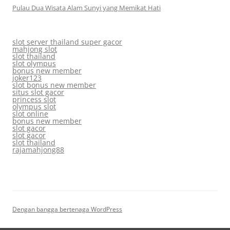
Pulau Dua Wisata Alam Sunyi yang Memikat Hati
slot server thailand super gacor
mahjong slot
slot thailand
slot olympus
bonus new member
joker123
slot bonus new member
situs slot gacor
princess slot
olympus slot
slot online
bonus new member
slot gacor
slot gacor
slot thailand
rajamahjong88
Dengan bangga bertenaga WordPress