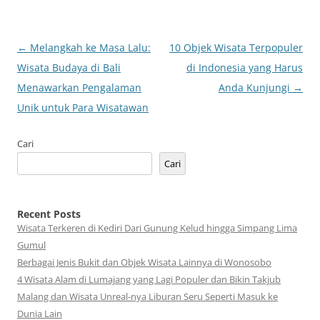
Navigasi
←
Melangkah ke Masa Lalu:
10 Objek Wisata Terpopuler
Tulisan
Wisata Budaya di Bali
di Indonesia yang Harus
Menawarkan Pengalaman
Anda Kunjungi
→
Unik untuk Para Wisatawan
Cari
Cari
Recent Posts
Wisata Terkeren di Kediri Dari Gunung Kelud hingga Simpang Lima
Gumul
Berbagai Jenis Bukit dan Objek Wisata Lainnya di Wonosobo
4 Wisata Alam di Lumajang yang Lagi Populer dan Bikin Takjub
Malang dan Wisata Unreal-nya Liburan Seru Seperti Masuk ke
Dunia Lain