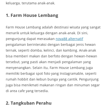
keluarga, terutama anak-anak.
1.
Farm House Lembang
Farm House Lembang adalah destinasi wisata yang sangat
menarik untuk keluarga dengan anak-anak. Di sini,
pengunjung dapat merasakan
nova88 alternatif
pengalaman berinteraksi dengan berbagai jenis hewan
ternak, seperti domba, kelinci, dan kambing. Anak-anak
bisa memberi makan dan berfoto dengan hewan-hewan
tersebut, yang pasti akan menjadi pengalaman yang
menyenangkan. Selain itu, Farm House Lembang juga
memiliki berbagai spot foto yang Instagramable, seperti
rumah hobbit dan kebun bunga yang cantik. Pengunjung
juga bisa menikmati makanan ringan dan minuman segar
di area cafe yang tersedia.
2.
Tangkuban Perahu