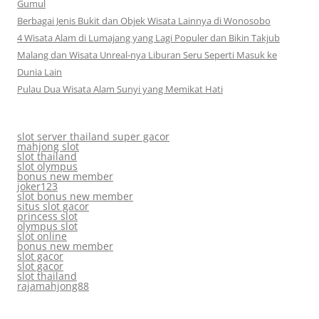
Gumul
Berbagai Jenis Bukit dan Objek Wisata Lainnya di Wonosobo
4 Wisata Alam di Lumajang yang Lagi Populer dan Bikin Takjub
Malang dan Wisata Unreal-nya Liburan Seru Seperti Masuk ke
Dunia Lain
Pulau Dua Wisata Alam Sunyi yang Memikat Hati
slot server thailand super gacor
mahjong slot
slot thailand
slot olympus
bonus new member
joker123
slot bonus new member
situs slot gacor
princess slot
olympus slot
slot online
bonus new member
slot gacor
slot gacor
slot thailand
rajamahjong88