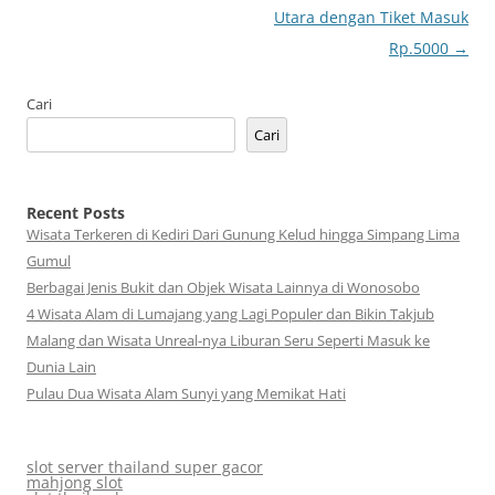
Tulisan
Utara dengan Tiket Masuk
Rp.5000
→
Cari
Cari
Recent Posts
Wisata Terkeren di Kediri Dari Gunung Kelud hingga Simpang Lima
Gumul
Berbagai Jenis Bukit dan Objek Wisata Lainnya di Wonosobo
4 Wisata Alam di Lumajang yang Lagi Populer dan Bikin Takjub
Malang dan Wisata Unreal-nya Liburan Seru Seperti Masuk ke
Dunia Lain
Pulau Dua Wisata Alam Sunyi yang Memikat Hati
slot server thailand super gacor
mahjong slot