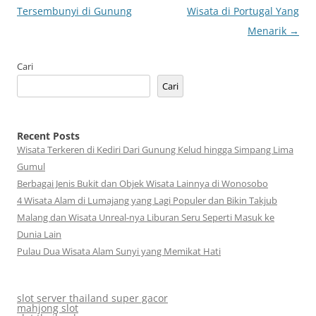
Tulisan
Tersembunyi di Gunung
Wisata di Portugal Yang
Menarik
→
Cari
Cari
Recent Posts
Wisata Terkeren di Kediri Dari Gunung Kelud hingga Simpang Lima
Gumul
Berbagai Jenis Bukit dan Objek Wisata Lainnya di Wonosobo
4 Wisata Alam di Lumajang yang Lagi Populer dan Bikin Takjub
Malang dan Wisata Unreal-nya Liburan Seru Seperti Masuk ke
Dunia Lain
Pulau Dua Wisata Alam Sunyi yang Memikat Hati
slot server thailand super gacor
mahjong slot