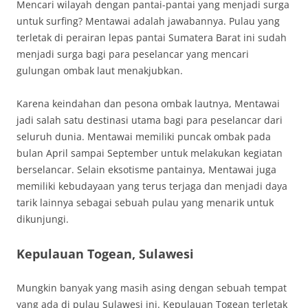
Mencari wilayah dengan pantai-pantai yang menjadi surga
untuk surfing? Mentawai adalah jawabannya. Pulau yang
terletak di perairan lepas pantai Sumatera Barat ini sudah
menjadi surga bagi para peselancar yang mencari
gulungan ombak laut menakjubkan.
Karena keindahan dan pesona ombak lautnya, Mentawai
jadi salah satu destinasi utama bagi para peselancar dari
seluruh dunia. Mentawai memiliki puncak ombak pada
bulan April sampai September untuk melakukan kegiatan
berselancar. Selain eksotisme pantainya, Mentawai juga
memiliki kebudayaan yang terus terjaga dan menjadi daya
tarik lainnya sebagai sebuah pulau yang menarik untuk
dikunjungi.
Kepulauan Togean, Sulawesi
Mungkin banyak yang masih asing dengan sebuah tempat
yang ada di pulau Sulawesi ini. Kepulauan Togean terletak