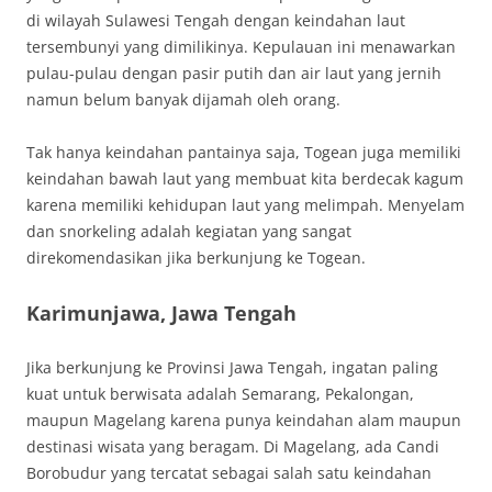
di wilayah Sulawesi Tengah dengan keindahan laut
tersembunyi yang dimilikinya. Kepulauan ini menawarkan
pulau-pulau dengan pasir putih dan air laut yang jernih
namun belum banyak dijamah oleh orang.
Tak hanya keindahan pantainya saja, Togean juga memiliki
keindahan bawah laut yang membuat kita berdecak kagum
karena memiliki kehidupan laut yang melimpah. Menyelam
dan snorkeling adalah kegiatan yang sangat
direkomendasikan jika berkunjung ke Togean.
Karimunjawa, Jawa Tengah
Jika berkunjung ke Provinsi Jawa Tengah, ingatan paling
kuat untuk berwisata adalah Semarang, Pekalongan,
maupun Magelang karena punya keindahan alam maupun
destinasi wisata yang beragam. Di Magelang, ada Candi
Borobudur yang tercatat sebagai salah satu keindahan