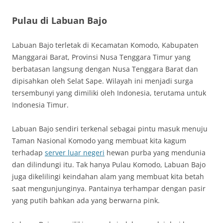
Pulau di Labuan Bajo
Labuan Bajo terletak di Kecamatan Komodo, Kabupaten
Manggarai Barat, Provinsi Nusa Tenggara Timur yang
berbatasan langsung dengan Nusa Tenggara Barat dan
dipisahkan oleh Selat Sape. Wilayah ini menjadi surga
tersembunyi yang dimiliki oleh Indonesia, terutama untuk
Indonesia Timur.
Labuan Bajo sendiri terkenal sebagai pintu masuk menuju
Taman Nasional Komodo yang membuat kita kagum
terhadap
server luar negeri
hewan purba yang mendunia
dan dilindungi itu. Tak hanya Pulau Komodo, Labuan Bajo
juga dikelilingi keindahan alam yang membuat kita betah
saat mengunjunginya. Pantainya terhampar dengan pasir
yang putih bahkan ada yang berwarna pink.