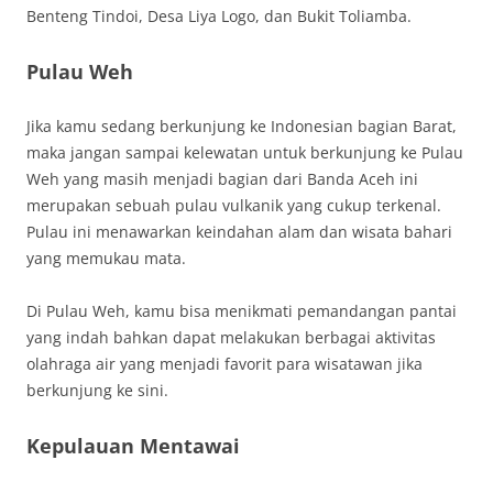
Benteng Tindoi, Desa Liya Logo, dan Bukit Toliamba.
Pulau Weh
Jika kamu sedang berkunjung ke Indonesian bagian Barat,
maka jangan sampai kelewatan untuk berkunjung ke Pulau
Weh yang masih menjadi bagian dari Banda Aceh ini
merupakan sebuah pulau vulkanik yang cukup terkenal.
Pulau ini menawarkan keindahan alam dan wisata bahari
yang memukau mata.
Di Pulau Weh, kamu bisa menikmati pemandangan pantai
yang indah bahkan dapat melakukan berbagai aktivitas
olahraga air yang menjadi favorit para wisatawan jika
berkunjung ke sini.
Kepulauan Mentawai