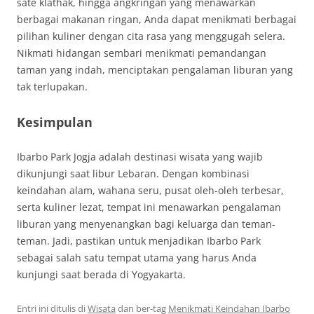
sate klathak, hingga angkringan yang menawarkan
berbagai makanan ringan, Anda dapat menikmati berbagai
pilihan kuliner dengan cita rasa yang menggugah selera.
Nikmati hidangan sembari menikmati pemandangan
taman yang indah, menciptakan pengalaman liburan yang
tak terlupakan.
Kesimpulan
Ibarbo Park Jogja adalah destinasi wisata yang wajib
dikunjungi saat libur Lebaran. Dengan kombinasi
keindahan alam, wahana seru, pusat oleh-oleh terbesar,
serta kuliner lezat, tempat ini menawarkan pengalaman
liburan yang menyenangkan bagi keluarga dan teman-
teman. Jadi, pastikan untuk menjadikan Ibarbo Park
sebagai salah satu tempat utama yang harus Anda
kunjungi saat berada di Yogyakarta.
Entri ini ditulis di
Wisata
dan ber-tag
Menikmati Keindahan Ibarbo