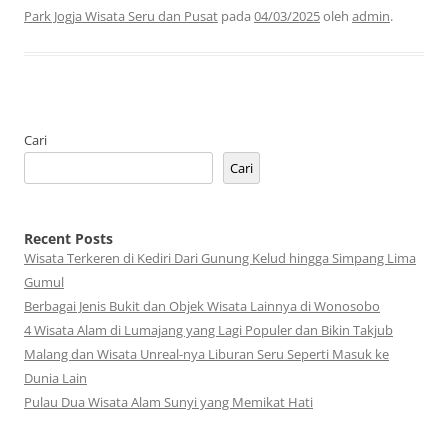
Park Jogja Wisata Seru dan Pusat
pada
04/03/2025
oleh
admin
.
Cari
Cari
Recent Posts
Wisata Terkeren di Kediri Dari Gunung Kelud hingga Simpang Lima
Gumul
Berbagai Jenis Bukit dan Objek Wisata Lainnya di Wonosobo
4 Wisata Alam di Lumajang yang Lagi Populer dan Bikin Takjub
Malang dan Wisata Unreal-nya Liburan Seru Seperti Masuk ke
Dunia Lain
Pulau Dua Wisata Alam Sunyi yang Memikat Hati