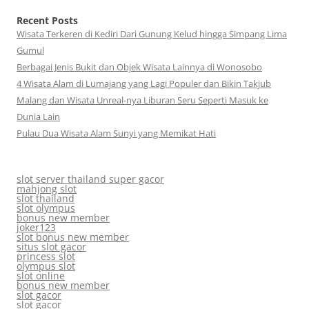
Recent Posts
Wisata Terkeren di Kediri Dari Gunung Kelud hingga Simpang Lima
Gumul
Berbagai Jenis Bukit dan Objek Wisata Lainnya di Wonosobo
4 Wisata Alam di Lumajang yang Lagi Populer dan Bikin Takjub
Malang dan Wisata Unreal-nya Liburan Seru Seperti Masuk ke
Dunia Lain
Pulau Dua Wisata Alam Sunyi yang Memikat Hati
slot server thailand super gacor
mahjong slot
slot thailand
slot olympus
bonus new member
joker123
slot bonus new member
situs slot gacor
princess slot
olympus slot
slot online
bonus new member
slot gacor
slot gacor