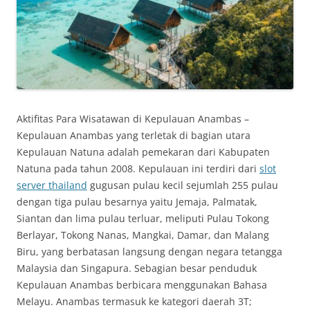
Aktifitas Para Wisatawan di Kepulauan Anambas –
Kepulauan Anambas yang terletak di bagian utara
Kepulauan Natuna adalah pemekaran dari Kabupaten
Natuna pada tahun 2008. Kepulauan ini terdiri dari
slot
server thailand
gugusan pulau kecil sejumlah 255 pulau
dengan tiga pulau besarnya yaitu Jemaja, Palmatak,
Siantan dan lima pulau terluar, meliputi Pulau Tokong
Berlayar, Tokong Nanas, Mangkai, Damar, dan Malang
Biru, yang berbatasan langsung dengan negara tetangga
Malaysia dan Singapura. Sebagian besar penduduk
Kepulauan Anambas berbicara menggunakan Bahasa
Melayu. Anambas termasuk ke kategori daerah 3T;