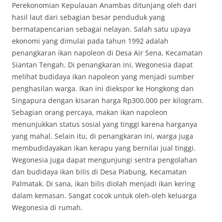
Perekonomian Kepulauan Anambas ditunjang oleh dari
hasil laut dari sebagian besar penduduk yang
bermatapencarian sebagai nelayan. Salah satu upaya
ekonomi yang dimulai pada tahun 1992 adalah
penangkaran ikan napoleon di Desa Air Sena, Kecamatan
Siantan Tengah. Di penangkaran ini, Wegonesia dapat
melihat budidaya ikan napoleon yang menjadi sumber
penghasilan warga. Ikan ini diekspor ke Hongkong dan
Singapura dengan kisaran harga Rp300.000 per kilogram.
Sebagian orang percaya, makan ikan napoleon
menunjukkan status sosial yang tinggi karena harganya
yang mahal. Selain itu, di penangkaran ini, warga juga
membudidayakan ikan kerapu yang bernilai jual tinggi.
Wegonesia juga dapat mengunjungi sentra pengolahan
dan budidaya ikan bilis di Desa Piabung, Kecamatan
Palmatak. Di sana, ikan bilis diolah menjadi ikan kering
dalam kemasan. Sangat cocok untuk oleh-oleh keluarga
Wegonesia di rumah.