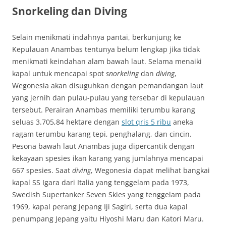
Snorkeling dan Diving
Selain menikmati indahnya pantai, berkunjung ke
Kepulauan Anambas tentunya belum lengkap jika tidak
menikmati keindahan alam bawah laut. Selama menaiki
kapal untuk mencapai spot
snorkeling
dan
diving
,
Wegonesia akan disuguhkan dengan pemandangan laut
yang jernih dan pulau-pulau yang tersebar di kepulauan
tersebut. Perairan Anambas memiliki terumbu karang
seluas 3.705,84 hektare dengan
slot qris 5 ribu
aneka
ragam terumbu karang tepi, penghalang, dan cincin.
Pesona bawah laut Anambas juga dipercantik dengan
kekayaan spesies ikan karang yang jumlahnya mencapai
667 spesies. Saat
diving
, Wegonesia dapat melihat bangkai
kapal SS Igara dari Italia yang tenggelam pada 1973,
Swedish Supertanker Seven Skies yang tenggelam pada
1969, kapal perang Jepang Iji Sagiri, serta dua kapal
penumpang Jepang yaitu Hiyoshi Maru dan Katori Maru.