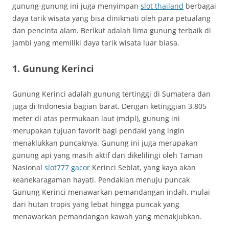
gunung-gunung ini juga menyimpan
slot thailand
berbagai
daya tarik wisata yang bisa dinikmati oleh para petualang
dan pencinta alam. Berikut adalah lima gunung terbaik di
Jambi yang memiliki daya tarik wisata luar biasa.
1. Gunung Kerinci
Gunung Kerinci adalah gunung tertinggi di Sumatera dan
juga di Indonesia bagian barat. Dengan ketinggian 3.805
meter di atas permukaan laut (mdpl), gunung ini
merupakan tujuan favorit bagi pendaki yang ingin
menaklukkan puncaknya. Gunung ini juga merupakan
gunung api yang masih aktif dan dikelilingi oleh Taman
Nasional
slot777 gacor
Kerinci Seblat, yang kaya akan
keanekaragaman hayati. Pendakian menuju puncak
Gunung Kerinci menawarkan pemandangan indah, mulai
dari hutan tropis yang lebat hingga puncak yang
menawarkan pemandangan kawah yang menakjubkan.