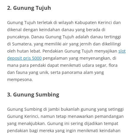
2. Gunung Tujuh
Gunung Tujuh terletak di wilayah Kabupaten Kerinci dan
dikenal dengan keindahan danau yang berada di
puncaknya. Danau Gunung Tujuh adalah danau tertinggi
di Sumatera, yang memiliki air yang jernih dan dikelilingi
oleh hutan lebat. Pendakian Gunung Tujuh menyajikan
slot
deposit qris 5000
pengalaman yang menyenangkan, di
mana para pendaki dapat menikmati udara segar, flora
dan fauna yang unik, serta panorama alam yang
mempesona.
3. Gunung Sumbing
Gunung Sumbing di Jambi bukanlah gunung yang setinggi
Gunung Kerinci, namun tetap menawarkan pemandangan
yang menakjubkan. Gunung ini sering dijadikan tempat
pendakian bagi mereka yang ingin menikmati keindahan