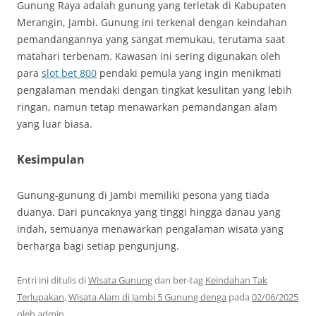
Gunung Raya adalah gunung yang terletak di Kabupaten
Merangin, Jambi. Gunung ini terkenal dengan keindahan
pemandangannya yang sangat memukau, terutama saat
matahari terbenam. Kawasan ini sering digunakan oleh
para
slot bet 800
pendaki pemula yang ingin menikmati
pengalaman mendaki dengan tingkat kesulitan yang lebih
ringan, namun tetap menawarkan pemandangan alam
yang luar biasa.
Kesimpulan
Gunung-gunung di Jambi memiliki pesona yang tiada
duanya. Dari puncaknya yang tinggi hingga danau yang
indah, semuanya menawarkan pengalaman wisata yang
berharga bagi setiap pengunjung.
Entri ini ditulis di
Wisata Gunung
dan ber-tag
Keindahan Tak
Terlupakan
,
Wisata Alam di Jambi 5 Gunung denga
pada
02/06/2025
oleh
admin
.