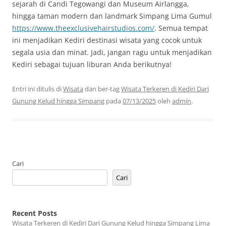
sejarah di Candi Tegowangi dan Museum Airlangga,
hingga taman modern dan landmark Simpang Lima Gumul
https://www.theexclusivehairstudios.com/
. Semua tempat
ini menjadikan Kediri destinasi wisata yang cocok untuk
segala usia dan minat. Jadi, jangan ragu untuk menjadikan
Kediri sebagai tujuan liburan Anda berikutnya!
Entri ini ditulis di
Wisata
dan ber-tag
Wisata Terkeren di Kediri Dari
Gunung Kelud hingga Simpang
pada
07/13/2025
oleh
admin
.
Cari
Cari
Recent Posts
Wisata Terkeren di Kediri Dari Gunung Kelud hingga Simpang Lima