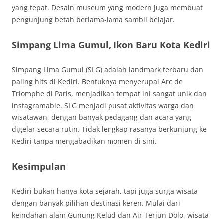
yang tepat. Desain museum yang modern juga membuat
pengunjung betah berlama-lama sambil belajar.
Simpang Lima Gumul, Ikon Baru Kota Kediri
Simpang Lima Gumul (SLG) adalah landmark terbaru dan
paling hits di Kediri. Bentuknya menyerupai Arc de
Triomphe di Paris, menjadikan tempat ini sangat unik dan
instagramable. SLG menjadi pusat aktivitas warga dan
wisatawan, dengan banyak pedagang dan acara yang
digelar secara rutin. Tidak lengkap rasanya berkunjung ke
Kediri tanpa mengabadikan momen di sini.
Kesimpulan
Kediri bukan hanya kota sejarah, tapi juga surga wisata
dengan banyak pilihan destinasi keren. Mulai dari
keindahan alam Gunung Kelud dan Air Terjun Dolo, wisata