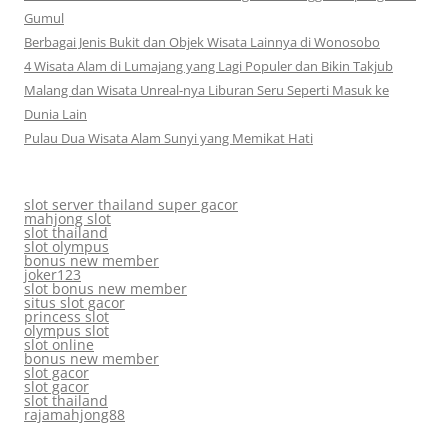
Gumul
Berbagai Jenis Bukit dan Objek Wisata Lainnya di Wonosobo
4 Wisata Alam di Lumajang yang Lagi Populer dan Bikin Takjub
Malang dan Wisata Unreal-nya Liburan Seru Seperti Masuk ke
Dunia Lain
Pulau Dua Wisata Alam Sunyi yang Memikat Hati
slot server thailand super gacor
mahjong slot
slot thailand
slot olympus
bonus new member
joker123
slot bonus new member
situs slot gacor
princess slot
olympus slot
slot online
bonus new member
slot gacor
slot gacor
slot thailand
rajamahjong88